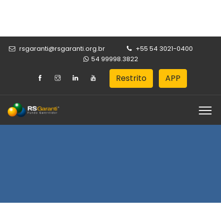
rsgaranti@rsgaranti.org.br
+55 54 3021-0400
54 99998.3822
Restrito
APP