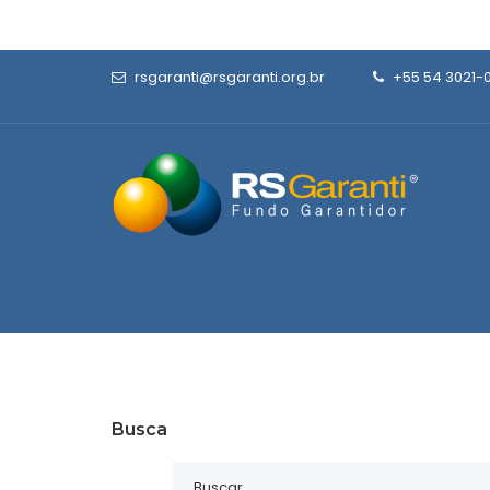
rsgaranti@rsgaranti.org.br
+55 54 3021-
Busca